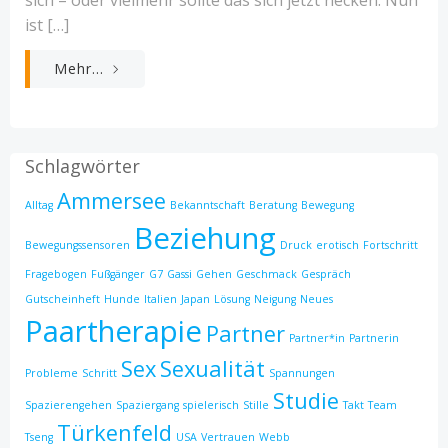
ist […]
Mehr...
Schlagwörter
Ammersee
Alltag
Bekanntschaft
Beratung
Bewegung
Beziehung
Bewegungssensoren
Druck
erotisch
Fortschritt
Fragebogen
Fußgänger
G7
Gassi
Gehen
Geschmack
Gespräch
Gutscheinheft
Hunde
Italien
Japan
Lösung
Neigung
Neues
Paartherapie
Partner
Partner*in
Partnerin
Sex
Sexualität
Probleme
Schritt
Spannungen
Studie
Spazierengehen
Spaziergang
spielerisch
Stille
Takt
Team
Türkenfeld
Tseng
USA
Vertrauen
Webb