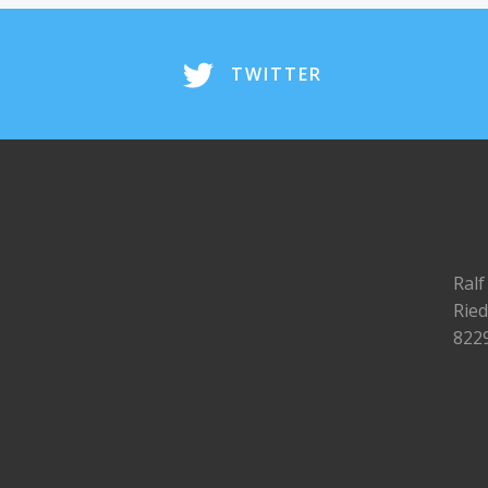
TWITTER
Ralf
Ried
822