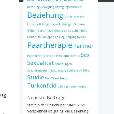
Alltag
Bekanntschaft
Beratung
Bewegung
Bewegungssensoren
Beziehung
Druck
erotisch
Fortschritt
Fragebogen
Fußgänger
G7
Gassi
Gehen
Geschmack
Gespräch
Gutscheinheft
Hunde
Italien
Japan
Lösung
Neigung
Neues
Paartherapie
Partner
Sex
Partner*in
Partnerin
Probleme
Schritt
Sexualität
Spannungen
Spazierengehen
Spaziergang
spielerisch
Stille
Studie
Takt
Team
Tseng
Türkenfeld
USA
Vertrauen
Webb
ung
Neueste Beiträge
Streit in der Beziehung?
18/05/2021
Verspieltheit ist gut für die Beziehung