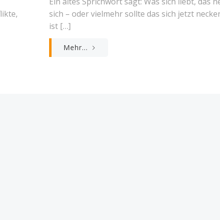
Ein altes Sprichwort sagt: Was sich liebt, das n
ikte,
sich – oder vielmehr sollte das sich jetzt neck
ist […]
Mehr...