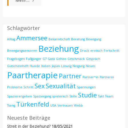
Mehr...
Schlagwörter
Ammersee
Alltag
Bekanntschaft
Beratung
Bewegung
Beziehung
Bewegungssensoren
Druck
erotisch
Fortschritt
Fragebogen
Fußgänger
G7
Gassi
Gehen
Geschmack
Gespräch
Gutscheinheft
Hunde
Italien
Japan
Lösung
Neigung
Neues
Paartherapie
Partner
Partner*in
Partnerin
Sex
Sexualität
Probleme
Schritt
Spannungen
Studie
Spazierengehen
Spaziergang
spielerisch
Stille
Takt
Team
Türkenfeld
Tseng
USA
Vertrauen
Webb
Neueste Beiträge
Streit in der Beziehung?
18/05/2021