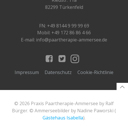
82299 Türkenfeld
FN: +49 8144 9 99 99 69
Mobil: +49 172 86 86 4 66
E-mail: info@paartherapie-ammersee.de
Impressum
Datenschutz
Cookie-Richtlinie
© 2026 Praxis Paartherapie-Ammersee by Ralf
Bürger. © Ammerseebilder by Nadine Paworski (
Gästehaus Isabella
).