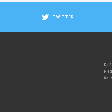
TWITTER
Ralf
Ried
822