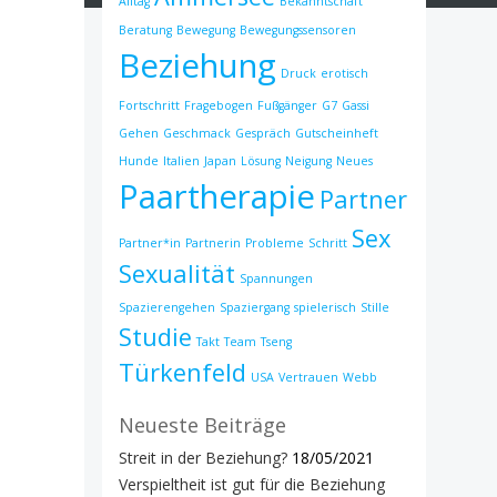
Alltag
Bekanntschaft
Beratung
Bewegung
Bewegungssensoren
Beziehung
Druck
erotisch
Fortschritt
Fragebogen
Fußgänger
G7
Gassi
Gehen
Geschmack
Gespräch
Gutscheinheft
Hunde
Italien
Japan
Lösung
Neigung
Neues
Paartherapie
Partner
Sex
Partner*in
Partnerin
Probleme
Schritt
Sexualität
Spannungen
Spazierengehen
Spaziergang
spielerisch
Stille
Studie
Takt
Team
Tseng
Türkenfeld
USA
Vertrauen
Webb
Neueste Beiträge
Streit in der Beziehung?
18/05/2021
Verspieltheit ist gut für die Beziehung