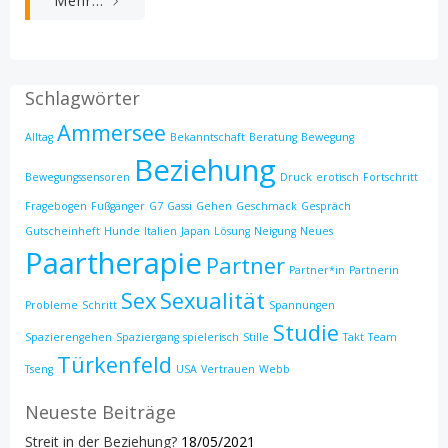
Mehr...
Schlagwörter
Ammersee
Alltag
Bekanntschaft
Beratung
Bewegung
Beziehung
Bewegungssensoren
Druck
erotisch
Fortschritt
Fragebogen
Fußgänger
G7
Gassi
Gehen
Geschmack
Gespräch
Gutscheinheft
Hunde
Italien
Japan
Lösung
Neigung
Neues
Paartherapie
Partner
Partner*in
Partnerin
Sex
Sexualität
Probleme
Schritt
Spannungen
Studie
Spazierengehen
Spaziergang
spielerisch
Stille
Takt
Team
Türkenfeld
Tseng
USA
Vertrauen
Webb
Neueste Beiträge
Streit in der Beziehung?
18/05/2021