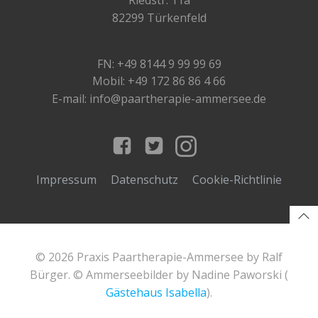
82299 Türkenfeld
FN: +49 8144 9 99 99 69
Mobil: +49 172 86 86 4 66
E-mail: info@paartherapie-ammersee.de
Impressum
Datenschutz
Cookie-Richtlinie
© 2026 Praxis Paartherapie-Ammersee by Ralf
Bürger. © Ammerseebilder by Nadine Paworski (
Gästehaus Isabella
).