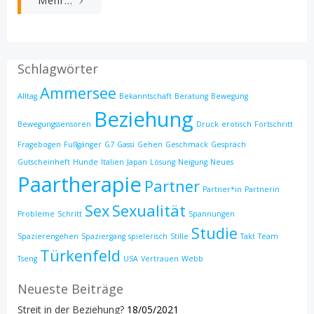
Mehr...
Schlagwörter
Ammersee
Alltag
Bekanntschaft
Beratung
Bewegung
Beziehung
Bewegungssensoren
Druck
erotisch
Fortschritt
Fragebogen
Fußgänger
G7
Gassi
Gehen
Geschmack
Gespräch
Gutscheinheft
Hunde
Italien
Japan
Lösung
Neigung
Neues
Paartherapie
Partner
Partner*in
Partnerin
Sex
Sexualität
Probleme
Schritt
Spannungen
Studie
Spazierengehen
Spaziergang
spielerisch
Stille
Takt
Team
Türkenfeld
Tseng
USA
Vertrauen
Webb
Neueste Beiträge
Streit in der Beziehung?
18/05/2021