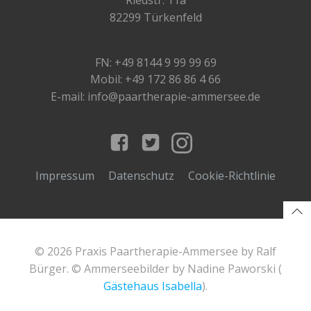
82299 Türkenfeld
FN: +49 8144 9 99 99 69
Mobil: +49 172 86 86 4 66
E-mail: info@paartherapie-ammersee.de
Impressum
Datenschutz
Cookie-Richtlinie
© 2026 Praxis Paartherapie-Ammersee by Ralf
Bürger. © Ammerseebilder by Nadine Paworski (
Gästehaus Isabella
).