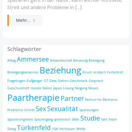
Streit und andere Probleme in […]
Mehr...
Schlagwörter
Ammersee
Alltag
Bekanntschaft
Beratung
Bewegung
Beziehung
Bewegungssensoren
Druck
erotisch
Fortschritt
Fragebogen
Fußgänger
G7
Gassi
Gehen
Geschmack
Gespräch
Gutscheinheft
Hunde
Italien
Japan
Lösung
Neigung
Neues
Paartherapie
Partner
Partner*in
Partnerin
Sex
Sexualität
Probleme
Schritt
Spannungen
Studie
Spazierengehen
Spaziergang
spielerisch
Stille
Takt
Team
Türkenfeld
Tseng
USA
Vertrauen
Webb