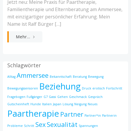
Jetzt neu: Meine Praxis für Paartherapie,
Familientherapie und Elternberatung am Ammersee,
mit einzigartiger persönlicher Erfahrung. Mein
Name ist Ralf Bürger […]
Mehr...
Schlagwörter
Ammersee
Alltag
Bekanntschaft
Beratung
Bewegung
Beziehung
Bewegungssensoren
Druck
erotisch
Fortschritt
Fragebogen
Fußgänger
G7
Gassi
Gehen
Geschmack
Gespräch
Gutscheinheft
Hunde
Italien
Japan
Lösung
Neigung
Neues
Paartherapie
Partner
Partner*in
Partnerin
Sex
Sexualität
Probleme
Schritt
Spannungen